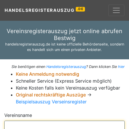
.DE
HANDELSREGISTERAUSZUG
Vereinsregisterauszug jetzt online abrufen
Bestwig
handelsregisterauszug.de ist keine offizielle Behördenseite, sondern
es handelt sich um einen privaten Anbieter.
Sie benötigen einen
Handelsregisterauszug
? Dann klicken Sie
hier
Keine Anmeldung notwendig
Schneller Service (Express Service möglich)
Keine Kosten falls kein Vereinsauszug verfügbar
Original rechtskräftige Auszüge
→
Beispielsauszug Verseinsregister
Vereinsname