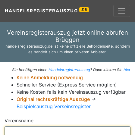
.DE
HANDELSREGISTERAUSZUG
Vereinsregisterauszug jetzt online abrufen
Brüggen
handelsregisterauszug.de ist keine offizielle Behördenseite, sondern
es handelt sich um einen privaten Anbieter.
Sie benötigen einen
Handelsregisterauszug
? Dann klicken Sie
hier
Keine Anmeldung notwendig
Schneller Service (Express Service möglich)
Keine Kosten falls kein Vereinsauszug verfügbar
Original rechtskräftige Auszüge
→
Beispielsauszug Verseinsregister
Vereinsname