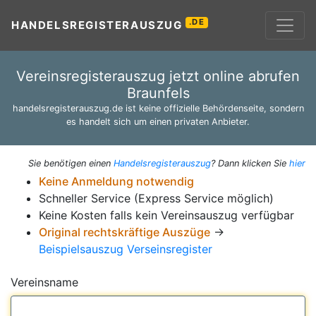
.DE
HANDELSREGISTERAUSZUG
Vereinsregisterauszug jetzt online abrufen
Braunfels
handelsregisterauszug.de ist keine offizielle Behördenseite, sondern
es handelt sich um einen privaten Anbieter.
Sie benötigen einen
Handelsregisterauszug
? Dann klicken Sie
hier
Keine Anmeldung notwendig
Schneller Service (Express Service möglich)
Keine Kosten falls kein Vereinsauszug verfügbar
Original rechtskräftige Auszüge
→
Beispielsauszug Verseinsregister
Vereinsname