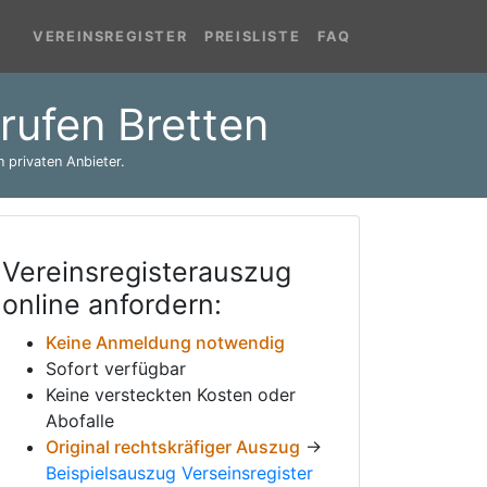
VEREINSREGISTER
PREISLISTE
FAQ
brufen Bretten
 privaten Anbieter.
Vereinsregisterauszug
online anfordern:
Keine Anmeldung notwendig
Sofort verfügbar
Keine versteckten Kosten oder
Abofalle
Original rechtskräfiger Auszug
→
Beispielsauszug Verseinsregister