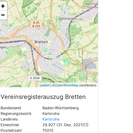
+
−
Leaflet
| ©
OpenStreetMap
contributors
Vereinsregisterauszug
Bretten
Bundesland
Baden-Württemberg
Regierungsbezirk
Karlsruhe
Landkreis
Karlsruhe
Einwohner
29.927 (31. Dez. 2021)[1]
Postleitzahl
75015