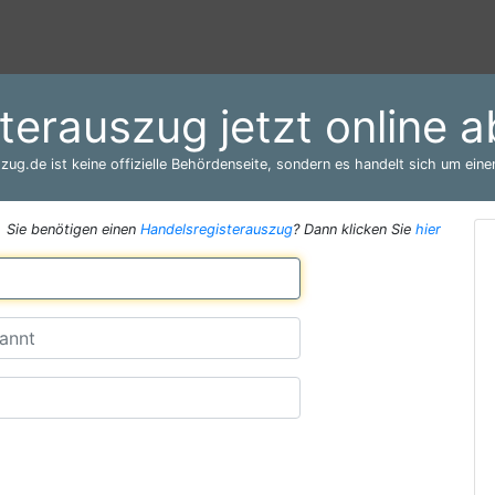
terauszug jetzt online a
zug.de ist keine offizielle Behördenseite, sondern es handelt sich um einen
Sie benötigen einen
Handelsregisterauszug
? Dann klicken Sie
hier