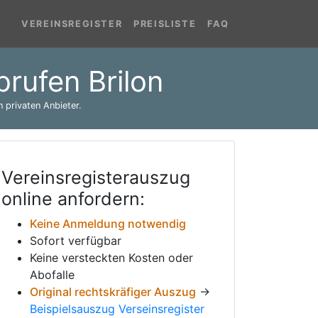
VEREINSREGISTER
PREISLISTE
FAQ
brufen Brilon
 privaten Anbieter.
Vereinsregisterauszug
online anfordern:
Keine Anmeldung notwendig
Sofort verfügbar
Keine versteckten Kosten oder
Abofalle
Original rechtskräfiger Auszug
→
Beispielsauszug Verseinsregister