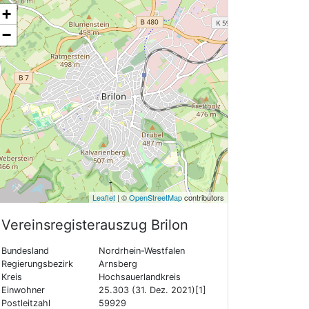
+
−
Leaflet
| ©
OpenStreetMap
contributors
Vereinsregisterauszug
Brilon
Bundesland
Nordrhein-Westfalen
Regierungsbezirk
Arnsberg
Kreis
Hochsauerlandkreis
Einwohner
25.303 (31. Dez. 2021)[1]
Postleitzahl
59929