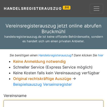
.DE
HANDELSREGISTERAUSZUG
Vereinsregisterauszug jetzt online abrufen
Bruckmühl
handelsregisterauszug.de ist keine offizielle Behördenseite, sondern
es handelt sich um einen privaten Anbieter.
Sie benötigen einen
Handelsregisterauszug
? Dann klicken Sie
hier
Keine Anmeldung notwendig
Schneller Service (Express Service möglich)
Keine Kosten falls kein Vereinsauszug verfügbar
Original rechtskräftige Auszüge
→
Beispielsauszug Verseinsregister
Vereinsname