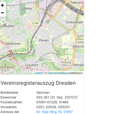
+
−
Leaflet
| ©
OpenStreetMap
contributors
Vereinsregisterauszug
Dresden
Bundesland
Sachsen
Einwohner
555.351 (31. Dez. 2021)[1]
Postleitzahlen
01067–01328, 01465
Vorwahlen
0351, 03528, 035201
Adresse der
Dr.-Külz-Ring 19, 01067