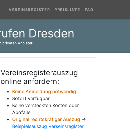
VEREINSREGISTER
PREISLISTE
FAQ
brufen Dresden
 privaten Anbieter.
Vereinsregisterauszug
online anfordern:
Keine Anmeldung notwendig
Sofort verfügbar
Keine versteckten Kosten oder
Abofalle
Original rechtskräfiger Auszug
→
Beispielsauszug Verseinsregister