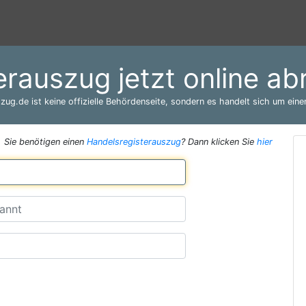
erauszug jetzt online a
zug.de ist keine offizielle Behördenseite, sondern es handelt sich um einen
Sie benötigen einen
Handelsregisterauszug
? Dann klicken Sie
hier