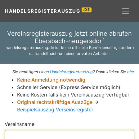
.DE
HANDELSREGISTERAUSZUG
Vereinsregisterauszug jetzt online abrufen
Ebersbach-neugersdorf
handelsregisterauszug.de ist keine offizielle Behördenseite, sondern
es handelt sich um einen privaten Anbieter.
Sie benötigen einen
Handelsregisterauszug
? Dann klicken Sie
hier
Keine Anmeldung notwendig
Schneller Service (Express Service möglich)
Keine Kosten falls kein Vereinsauszug verfügbar
Original rechtskräftige Auszüge
→
Beispielsauszug Verseinsregister
Vereinsname