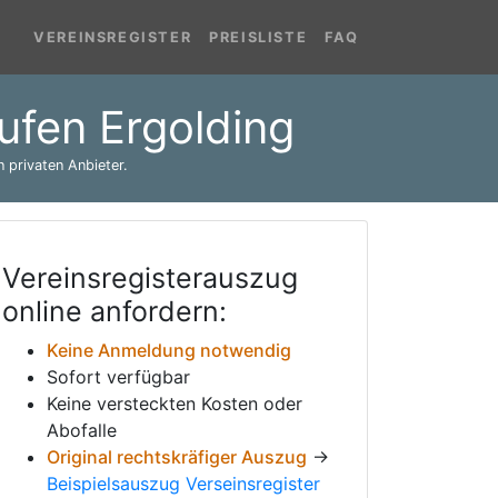
VEREINSREGISTER
PREISLISTE
FAQ
rufen Ergolding
 privaten Anbieter.
Vereinsregisterauszug
online anfordern:
Keine Anmeldung notwendig
Sofort verfügbar
Keine versteckten Kosten oder
Abofalle
Original rechtskräfiger Auszug
→
Beispielsauszug Verseinsregister