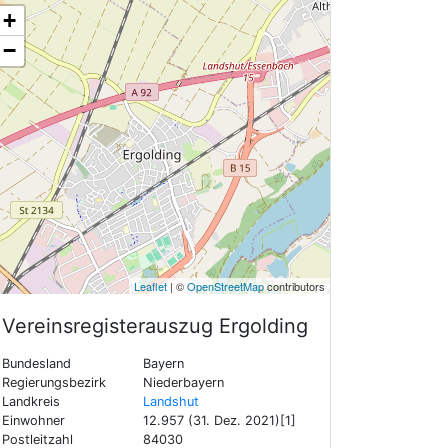
+
−
Leaflet
| ©
OpenStreetMap
contributors
Vereinsregisterauszug
Ergolding
Bundesland
Bayern
Regierungsbezirk
Niederbayern
Landkreis
Landshut
Einwohner
12.957 (31. Dez. 2021)[1]
Postleitzahl
84030