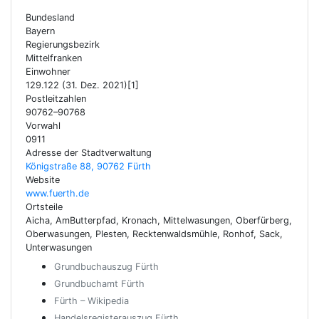
Bundesland
Bayern
Regierungsbezirk
Mittelfranken
Einwohner
129.122 (31. Dez. 2021)[1]
Postleitzahlen
90762–90768
Vorwahl
0911
Adresse der Stadtverwaltung
Königstraße 88, 90762 Fürth
Website
www.fuerth.de
Ortsteile
Aicha, AmButterpfad, Kronach, Mittelwasungen, Oberfürberg,
Oberwasungen, Plesten, Recktenwaldsmühle, Ronhof, Sack,
Unterwasungen
Grundbuchauszug Fürth
Grundbuchamt Fürth
Fürth – Wikipedia
Handelsregisterauszug Fürth