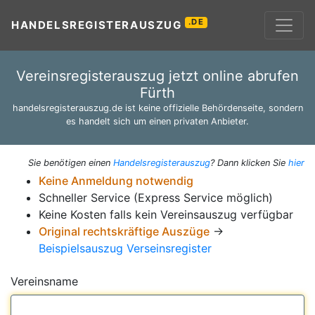
.DE
HANDELSREGISTERAUSZUG
Vereinsregisterauszug jetzt online abrufen
Fürth
handelsregisterauszug.de ist keine offizielle Behördenseite, sondern
es handelt sich um einen privaten Anbieter.
Sie benötigen einen
Handelsregisterauszug
? Dann klicken Sie
hier
Keine Anmeldung notwendig
Schneller Service (Express Service möglich)
Keine Kosten falls kein Vereinsauszug verfügbar
Original rechtskräftige Auszüge
→
Beispielsauszug Verseinsregister
Vereinsname