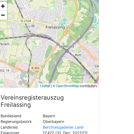
+
−
Leaflet
| ©
OpenStreetMap
contributors
Vereinsregisterauszug
Freilassing
Bundesland
Bayern
Regierungsbezirk
Oberbayern
Landkreis
Berchtesgadener Land
Einwohner
17.472 (31. Dez. 2021)[1]