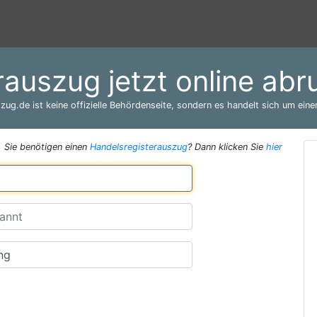
rauszug jetzt online abru
zug.de ist keine offizielle Behördenseite, sondern es handelt sich um einen
Sie benötigen einen
Handelsregisterauszug
? Dann klicken Sie
hier