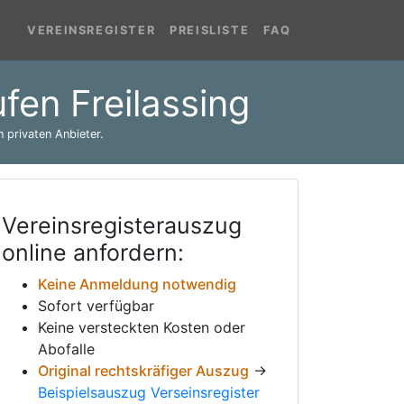
VEREINSREGISTER
PREISLISTE
FAQ
fen Freilassing
 privaten Anbieter.
Vereinsregisterauszug
online anfordern:
Keine Anmeldung notwendig
Sofort verfügbar
Keine versteckten Kosten oder
Abofalle
Original rechtskräfiger Auszug
→
Beispielsauszug Verseinsregister