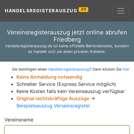
.DE
HANDELSREGISTERAUSZUG
Vereinsregisterauszug jetzt online abrufen
Friedberg
handelsregisterauszug.de ist keine offizielle Behördenseite, sondern
es handelt sich um einen privaten Anbieter.
Sie benötigen einen
Handelsregisterauszug
? Dann klicken Sie
hier
Keine Anmeldung notwendig
Schneller Service (Express Service möglich)
Keine Kosten falls kein Vereinsauszug verfügbar
Original rechtskräftige Auszüge
→
Beispielsauszug Verseinsregister
Vereinsname