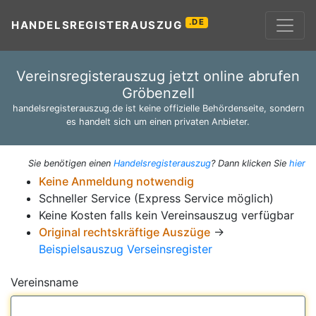
.DE
HANDELSREGISTERAUSZUG
Vereinsregisterauszug jetzt online abrufen
Gröbenzell
handelsregisterauszug.de ist keine offizielle Behördenseite, sondern
es handelt sich um einen privaten Anbieter.
Sie benötigen einen
Handelsregisterauszug
? Dann klicken Sie
hier
Keine Anmeldung notwendig
Schneller Service (Express Service möglich)
Keine Kosten falls kein Vereinsauszug verfügbar
Original rechtskräftige Auszüge
→
Beispielsauszug Verseinsregister
Vereinsname