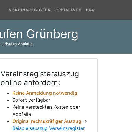
VEREINSREGISTER
PREISLISTE
FAQ
rufen Grünberg
 privaten Anbieter.
Vereinsregisterauszug
online anfordern:
Keine Anmeldung notwendig
Sofort verfügbar
Keine versteckten Kosten oder
Abofalle
Original rechtskräfiger Auszug
→
Beispielsauszug Verseinsregister