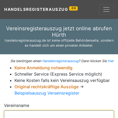
.DE
HANDELSREGISTERAUSZUG
Vereinsregisterauszug jetzt online abrufen
Hürth
handelsregisterauszug.de ist keine offizielle Behördenseite, sondern
es handelt sich um einen privaten Anbieter.
Sie benötigen einen
Handelsregisterauszug
? Dann klicken Sie
hier
Keine Anmeldung notwendig
Schneller Service (Express Service möglich)
Keine Kosten falls kein Vereinsauszug verfügbar
Original rechtskräftige Auszüge
→
Beispielsauszug Verseinsregister
Vereinsname