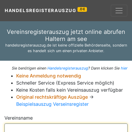
.DE
HANDELSREGISTERAUSZUG
Vereinsregisterauszug jetzt online abrufen
Haltern am see
handelsregisterauszug.de ist keine offizielle Behördenseite, sondern
es handelt sich um einen privaten Anbieter.
Sie benötigen einen
Handelsregisterauszug
? Dann klicken Sie
hier
Keine Anmeldung notwendig
Schneller Service (Express Service möglich)
Keine Kosten falls kein Vereinsauszug verfügbar
Original rechtskräftige Auszüge
→
Beispielsauszug Verseinsregister
Vereinsname