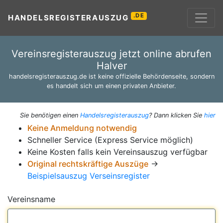
.DE
HANDELSREGISTERAUSZUG
Vereinsregisterauszug jetzt online abrufen
Halver
handelsregisterauszug.de ist keine offizielle Behördenseite, sondern
es handelt sich um einen privaten Anbieter.
Sie benötigen einen
Handelsregisterauszug
? Dann klicken Sie
hier
Keine Anmeldung notwendig
Schneller Service (Express Service möglich)
Keine Kosten falls kein Vereinsauszug verfügbar
Original rechtskräftige Auszüge
→
Beispielsauszug Verseinsregister
Vereinsname