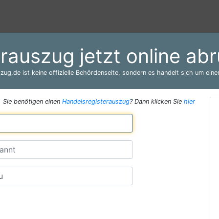
erauszug jetzt online ab
zug.de ist keine offizielle Behördenseite, sondern es handelt sich um einen
Sie benötigen einen
Handelsregisterauszug
? Dann klicken Sie
hier