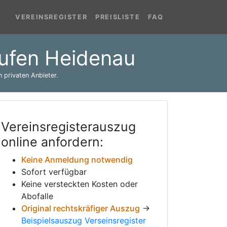
VEREINSREGISTER
PREISLISTE
FAQ
rufen Heidenau
 privaten Anbieter.
Vereinsregisterauszug
online anfordern:
Keine Anmeldung notwendig
Sofort verfügbar
Keine versteckten Kosten oder
Abofalle
Original rechtskräfiger Auszug
→
Beispielsauszug Verseinsregister