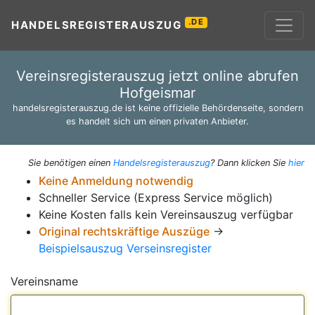
.DE
HANDELSREGISTERAUSZUG
Vereinsregisterauszug jetzt online abrufen
Hofgeismar
handelsregisterauszug.de ist keine offizielle Behördenseite, sondern
es handelt sich um einen privaten Anbieter.
Sie benötigen einen
Handelsregisterauszug
? Dann klicken Sie
hier
Keine Anmeldung notwendig
Schneller Service (Express Service möglich)
Keine Kosten falls kein Vereinsauszug verfügbar
Original rechtskräftige Auszüge
→
Beispielsauszug Verseinsregister
Vereinsname