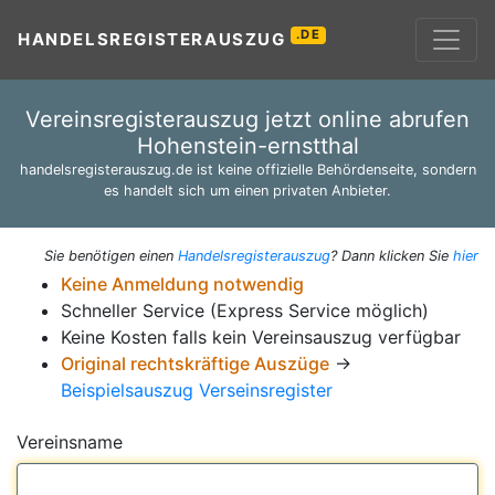
.DE
HANDELSREGISTERAUSZUG
Vereinsregisterauszug jetzt online abrufen
Hohenstein-ernstthal
handelsregisterauszug.de ist keine offizielle Behördenseite, sondern
es handelt sich um einen privaten Anbieter.
Sie benötigen einen
Handelsregisterauszug
? Dann klicken Sie
hier
Keine Anmeldung notwendig
Schneller Service (Express Service möglich)
Keine Kosten falls kein Vereinsauszug verfügbar
Original rechtskräftige Auszüge
→
Beispielsauszug Verseinsregister
Vereinsname