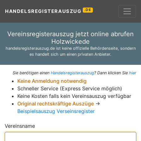
.DE
HANDELSREGISTERAUSZUG
Vereinsregisterauszug jetzt online abrufen
Holzwickede
handelsregisterauszug.de ist keine offizielle Behördenseite, sondern
es handelt sich um einen privaten Anbieter.
Sie benötigen einen
Handelsregisterauszug
? Dann klicken Sie
hier
Keine Anmeldung notwendig
Schneller Service (Express Service möglich)
Keine Kosten falls kein Vereinsauszug verfügbar
Original rechtskräftige Auszüge
→
Beispielsauszug Verseinsregister
Vereinsname