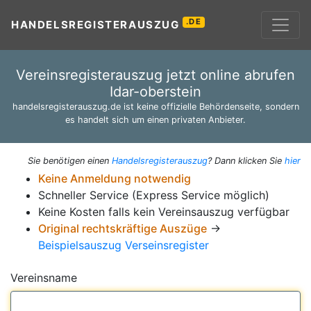
.DE
HANDELSREGISTERAUSZUG
Vereinsregisterauszug jetzt online abrufen
Idar-oberstein
handelsregisterauszug.de ist keine offizielle Behördenseite, sondern
es handelt sich um einen privaten Anbieter.
Sie benötigen einen
Handelsregisterauszug
? Dann klicken Sie
hier
Keine Anmeldung notwendig
Schneller Service (Express Service möglich)
Keine Kosten falls kein Vereinsauszug verfügbar
Original rechtskräftige Auszüge
→
Beispielsauszug Verseinsregister
Vereinsname