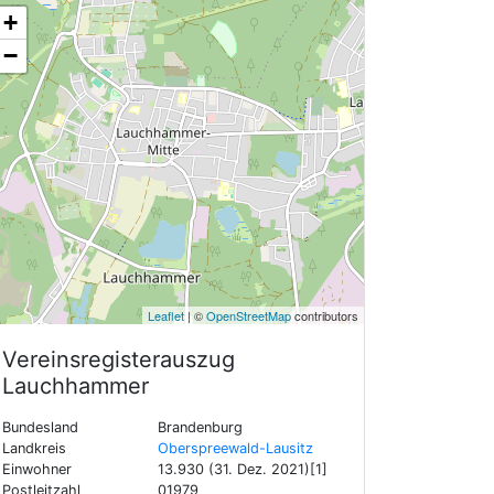
+
−
Leaflet
| ©
OpenStreetMap
contributors
Vereinsregisterauszug
Lauchhammer
Bundesland
Brandenburg
Landkreis
Oberspreewald-Lausitz
Einwohner
13.930 (31. Dez. 2021)[1]
Postleitzahl
01979