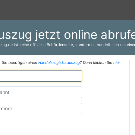
auszug jetzt online abr
zug.de ist keine offizielle Behördenseite, sondern es handelt sich um einen
Sie benötigen einen
Handelsregisterauszug
? Dann klicken Sie
hier