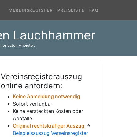
VEREINSREGISTER
PREISLISTE
FAQ
ufen Lauchhammer
 privaten Anbieter.
Vereinsregisterauszug
online anfordern:
Keine Anmeldung notwendig
Sofort verfügbar
Keine versteckten Kosten oder
Abofalle
Original rechtskräfiger Auszug
→
Beispielsauszug Verseinsregister