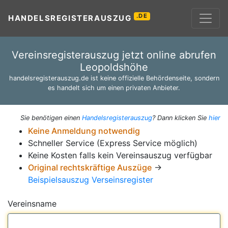
.DE
HANDELSREGISTERAUSZUG
Vereinsregisterauszug jetzt online abrufen
Leopoldshöhe
handelsregisterauszug.de ist keine offizielle Behördenseite, sondern
es handelt sich um einen privaten Anbieter.
Sie benötigen einen
Handelsregisterauszug
? Dann klicken Sie
hier
Keine Anmeldung notwendig
Schneller Service (Express Service möglich)
Keine Kosten falls kein Vereinsauszug verfügbar
Original rechtskräftige Auszüge
→
Beispielsauszug Verseinsregister
Vereinsname