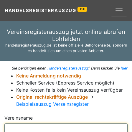
.DE
HANDELSREGISTERAUSZUG
Vereinsregisterauszug jetzt online abrufen
Lohfelden
handelsregisterauszug.de ist keine offizielle Behördenseite, sondern
es handelt sich um einen privaten Anbieter.
Sie benötigen einen
Handelsregisterauszug
? Dann klicken Sie
hier
Keine Anmeldung notwendig
Schneller Service (Express Service möglich)
Keine Kosten falls kein Vereinsauszug verfügbar
Original rechtskräftige Auszüge
→
Beispielsauszug Verseinsregister
Vereinsname