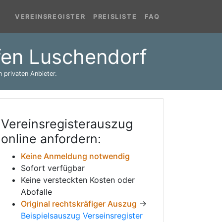
VEREINSREGISTER
PREISLISTE
FAQ
ufen Luschendorf
 privaten Anbieter.
Vereinsregisterauszug
online anfordern:
Keine Anmeldung notwendig
Sofort verfügbar
Keine versteckten Kosten oder
Abofalle
Original rechtskräfiger Auszug
→
Beispielsauszug Verseinsregister