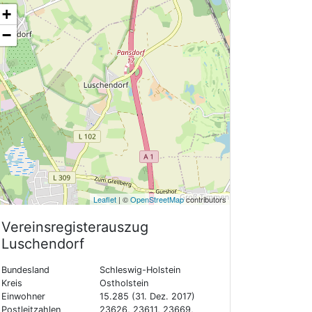
+
−
Leaflet
| ©
OpenStreetMap
contributors
Vereinsregisterauszug
Luschendorf
Bundesland
Schleswig-Holstein
Kreis
Ostholstein
Einwohner
15.285 (31. Dez. 2017)
Postleitzahlen
23626, 23611, 23669,