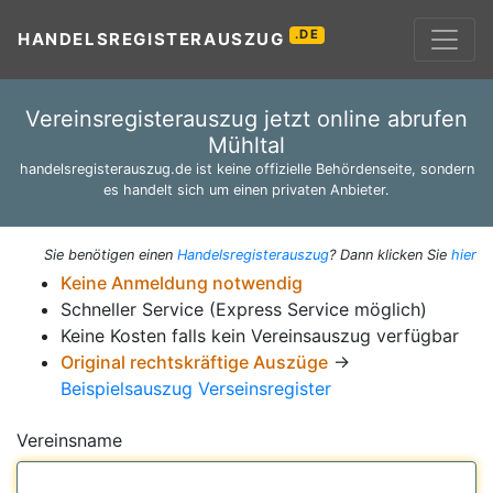
.DE
HANDELSREGISTERAUSZUG
Vereinsregisterauszug jetzt online abrufen
Mühltal
handelsregisterauszug.de ist keine offizielle Behördenseite, sondern
es handelt sich um einen privaten Anbieter.
Sie benötigen einen
Handelsregisterauszug
? Dann klicken Sie
hier
Keine Anmeldung notwendig
Schneller Service (Express Service möglich)
Keine Kosten falls kein Vereinsauszug verfügbar
Original rechtskräftige Auszüge
→
Beispielsauszug Verseinsregister
Vereinsname