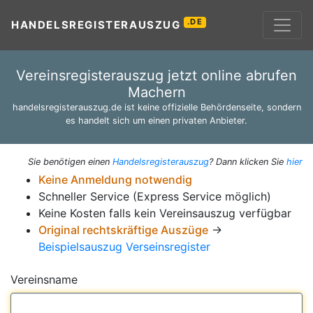
.DE
HANDELSREGISTERAUSZUG
Vereinsregisterauszug jetzt online abrufen
Machern
handelsregisterauszug.de ist keine offizielle Behördenseite, sondern
es handelt sich um einen privaten Anbieter.
Sie benötigen einen
Handelsregisterauszug
? Dann klicken Sie
hier
Keine Anmeldung notwendig
Schneller Service (Express Service möglich)
Keine Kosten falls kein Vereinsauszug verfügbar
Original rechtskräftige Auszüge
→
Beispielsauszug Verseinsregister
Vereinsname