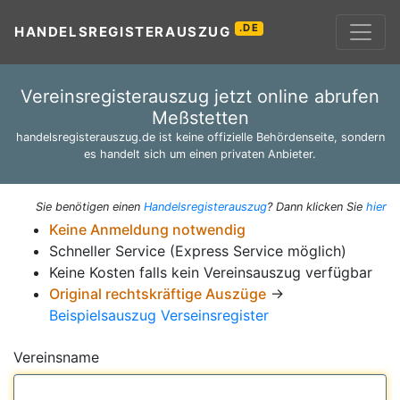
.DE
HANDELSREGISTERAUSZUG
Vereinsregisterauszug jetzt online abrufen
Meßstetten
handelsregisterauszug.de ist keine offizielle Behördenseite, sondern
es handelt sich um einen privaten Anbieter.
Sie benötigen einen
Handelsregisterauszug
? Dann klicken Sie
hier
Keine Anmeldung notwendig
Schneller Service (Express Service möglich)
Keine Kosten falls kein Vereinsauszug verfügbar
Original rechtskräftige Auszüge
→
Beispielsauszug Verseinsregister
Vereinsname