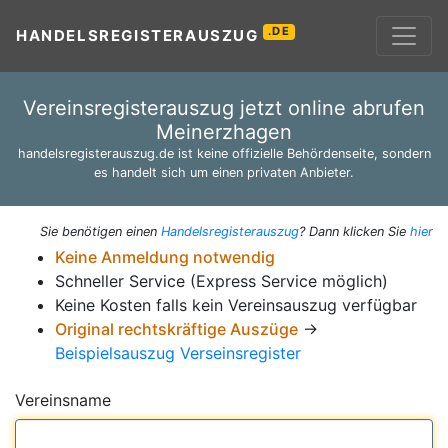
.DE
HANDELSREGISTERAUSZUG
Vereinsregisterauszug jetzt online abrufen
Meinerzhagen
handelsregisterauszug.de ist keine offizielle Behördenseite, sondern
es handelt sich um einen privaten Anbieter.
Sie benötigen einen
Handelsregisterauszug
? Dann klicken Sie
hier
Keine Anmeldung notwendig
Schneller Service (Express Service möglich)
Keine Kosten falls kein Vereinsauszug verfügbar
Original rechtskräftige Auszüge
→
Beispielsauszug Verseinsregister
Vereinsname