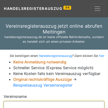
.DE
HANDELSREGISTERAUSZUG
Vereinsregisterauszug jetzt online abrufen
Meitingen
handelsregisterauszug.de ist keine offizielle Behördenseite, sondern
es handelt sich um einen privaten Anbieter.
Sie benötigen einen
Handelsregisterauszug
? Dann klicken Sie
hier
Keine Anmeldung notwendig
Schneller Service (Express Service möglich)
Keine Kosten falls kein Vereinsauszug verfügbar
Original rechtskräftige Auszüge
→
Beispielsauszug Verseinsregister
Vereinsname