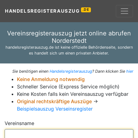
.DE
HANDELSREGISTERAUSZUG
Vereinsregisterauszug jetzt online abrufen
Norderstedt
handelsregisterauszug.de ist keine offizielle Behördenseite, sondern
es handelt sich um einen privaten Anbieter.
Sie benötigen einen
Handelsregisterauszug
? Dann klicken Sie
hier
Keine Anmeldung notwendig
Schneller Service (Express Service möglich)
Keine Kosten falls kein Vereinsauszug verfügbar
Original rechtskräftige Auszüge
→
Beispielsauszug Verseinsregister
Vereinsname