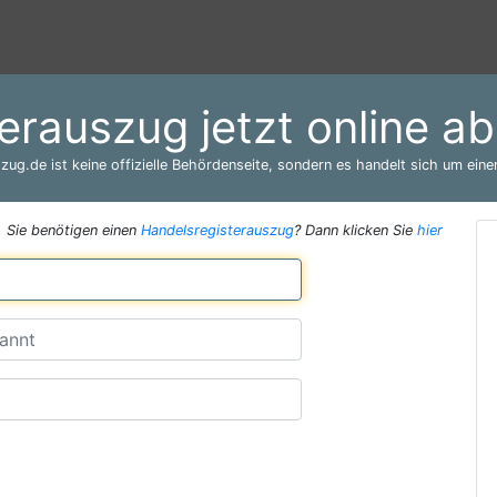
terauszug jetzt online a
zug.de ist keine offizielle Behördenseite, sondern es handelt sich um einen
Sie benötigen einen
Handelsregisterauszug
? Dann klicken Sie
hier