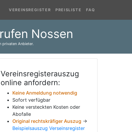
VEREINSREGISTER
PREISLISTE
FAQ
brufen Nossen
 privaten Anbieter.
Vereinsregisterauszug
online anfordern:
Keine Anmeldung notwendig
Sofort verfügbar
Keine versteckten Kosten oder
Abofalle
Original rechtskräfiger Auszug
→
Beispielsauszug Verseinsregister