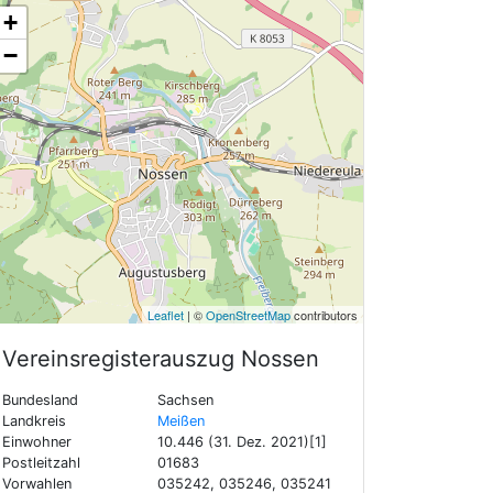
+
−
Leaflet
| ©
OpenStreetMap
contributors
Vereinsregisterauszug
Nossen
Bundesland
Sachsen
Landkreis
Meißen
Einwohner
10.446 (31. Dez. 2021)[1]
Postleitzahl
01683
Vorwahlen
035242, 035246, 035241