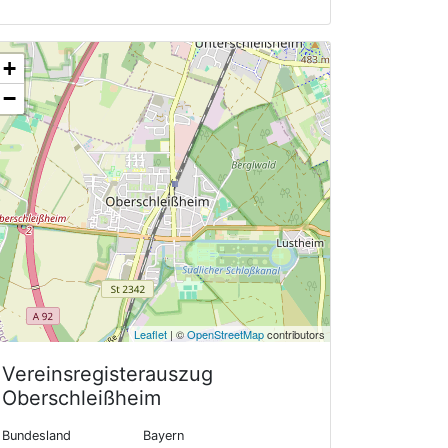
+
−
Leaflet
| ©
OpenStreetMap
contributors
Vereinsregisterauszug
Oberschleißheim
Bundesland
Bayern