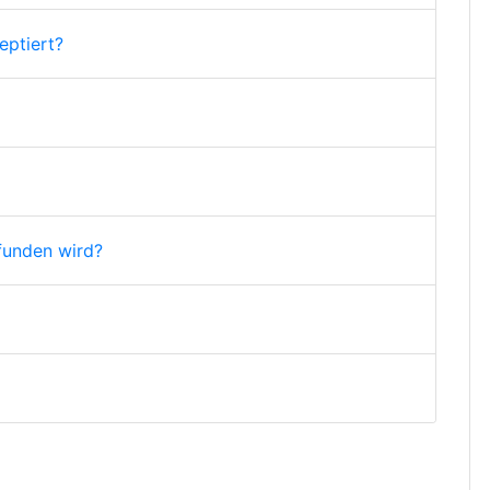
ptiert?
funden wird?