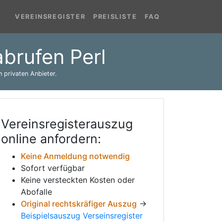
VEREINSREGISTER
PREISLISTE
FAQ
abrufen Perl
 privaten Anbieter.
Vereinsregisterauszug
online anfordern:
Keine Anmeldung notwendig
Sofort verfügbar
Keine versteckten Kosten oder
Abofalle
Original rechtskräfiger Auszug
→
Beispielsauszug Verseinsregister