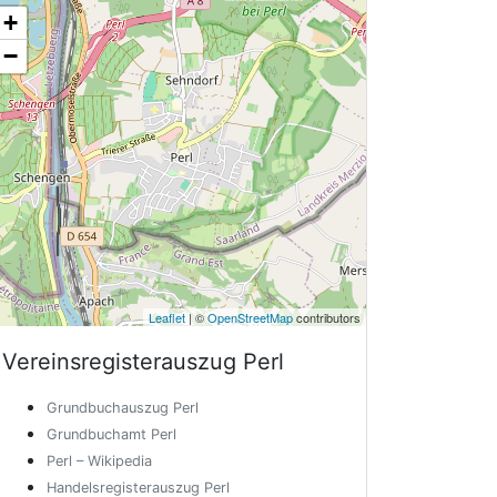
+
−
Leaflet
| ©
OpenStreetMap
contributors
Vereinsregisterauszug
Perl
Grundbuchauszug Perl
Grundbuchamt Perl
Perl – Wikipedia
Handelsregisterauszug Perl