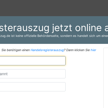
sterauszug jetzt online 
zug.de ist keine offizielle Behördenseite, sondern es handelt sich um einen
Sie benötigen einen
Handelsregisterauszug
? Dann klicken Sie
hier