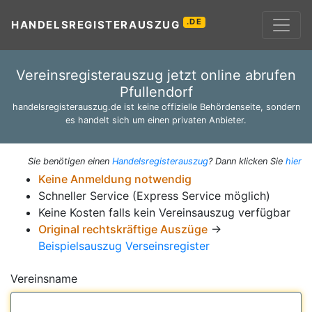
.DE
HANDELSREGISTERAUSZUG
Vereinsregisterauszug jetzt online abrufen
Pfullendorf
handelsregisterauszug.de ist keine offizielle Behördenseite, sondern
es handelt sich um einen privaten Anbieter.
Sie benötigen einen
Handelsregisterauszug
? Dann klicken Sie
hier
Keine Anmeldung notwendig
Schneller Service (Express Service möglich)
Keine Kosten falls kein Vereinsauszug verfügbar
Original rechtskräftige Auszüge
→
Beispielsauszug Verseinsregister
Vereinsname