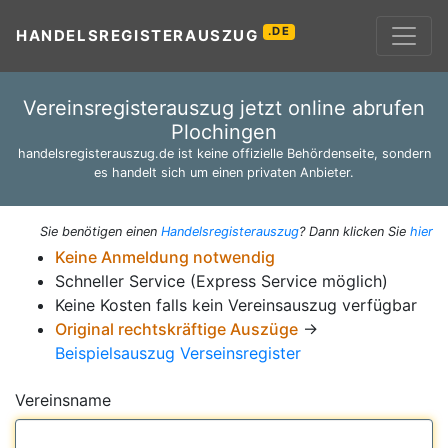
.DE
HANDELSREGISTERAUSZUG
Vereinsregisterauszug jetzt online abrufen
Plochingen
handelsregisterauszug.de ist keine offizielle Behördenseite, sondern
es handelt sich um einen privaten Anbieter.
Sie benötigen einen
Handelsregisterauszug
? Dann klicken Sie
hier
Keine Anmeldung notwendig
Schneller Service (Express Service möglich)
Keine Kosten falls kein Vereinsauszug verfügbar
Original rechtskräftige Auszüge
→
Beispielsauszug Verseinsregister
Vereinsname