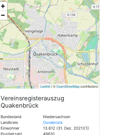
+
−
Leaflet
| ©
OpenStreetMap
contributors
Vereinsregisterauszug
Quakenbrück
Bundesland
Niedersachsen
Landkreis
Osnabrück
Einwohner
13.612 (31. Dez. 2021)[1]
Postleitzahl
49610