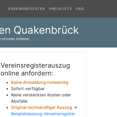
VEREINSREGISTER
PREISLISTE
FAQ
ufen Quakenbrück
 privaten Anbieter.
Vereinsregisterauszug
online anfordern:
Keine Anmeldung notwendig
Sofort verfügbar
Keine versteckten Kosten oder
Abofalle
Original rechtskräfiger Auszug
→
Beispielsauszug Verseinsregister