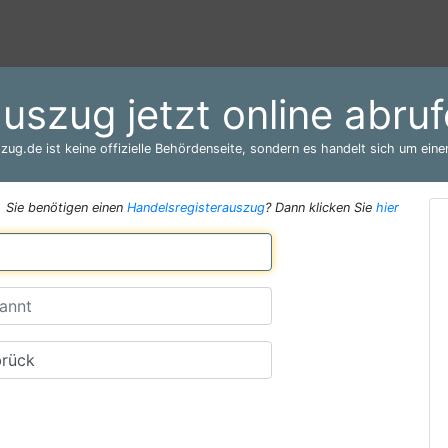
auszug jetzt online abr
zug.de ist keine offizielle Behördenseite, sondern es handelt sich um einen
Sie benötigen einen
Handelsregisterauszug
? Dann klicken Sie
hier