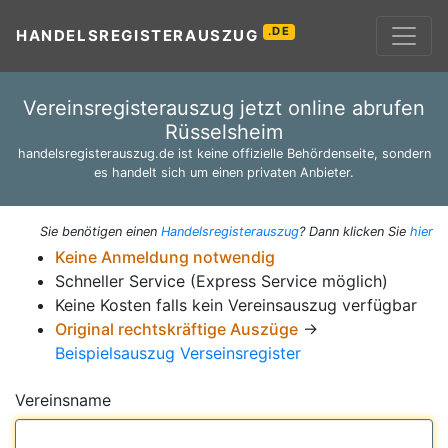
.DE
HANDELSREGISTERAUSZUG
Vereinsregisterauszug jetzt online abrufen
Rüsselsheim
handelsregisterauszug.de ist keine offizielle Behördenseite, sondern
es handelt sich um einen privaten Anbieter.
Sie benötigen einen
Handelsregisterauszug
? Dann klicken Sie
hier
Keine Anmeldung notwendig
Schneller Service (Express Service möglich)
Keine Kosten falls kein Vereinsauszug verfügbar
Original rechtskräftige Auszüge
→
Beispielsauszug Verseinsregister
Vereinsname