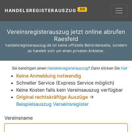
.DE
HANDELSREGISTERAUSZUG
Vereinsregisterauszug jetzt online abrufen
Raesfeld
handelsregisterauszug.de ist keine offizielle Behördenseite, sondern
es handelt sich um einen privaten Anbieter.
Sie benötigen einen
Handelsregisterauszug
? Dann klicken Sie
hier
Keine Anmeldung notwendig
Schneller Service (Express Service möglich)
Keine Kosten falls kein Vereinsauszug verfügbar
Original rechtskräftige Auszüge
→
Beispielsauszug Verseinsregister
Vereinsname