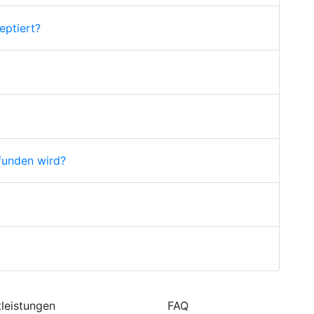
ptiert?
funden wird?
tleistungen
FAQ