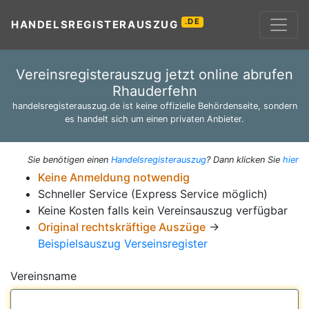
.DE
HANDELSREGISTERAUSZUG
Vereinsregisterauszug jetzt online abrufen
Rhauderfehn
handelsregisterauszug.de ist keine offizielle Behördenseite, sondern
es handelt sich um einen privaten Anbieter.
Sie benötigen einen
Handelsregisterauszug
? Dann klicken Sie
hier
Keine Anmeldung notwendig
Schneller Service (Express Service möglich)
Keine Kosten falls kein Vereinsauszug verfügbar
Original rechtskräftige Auszüge
→
Beispielsauszug Verseinsregister
Vereinsname