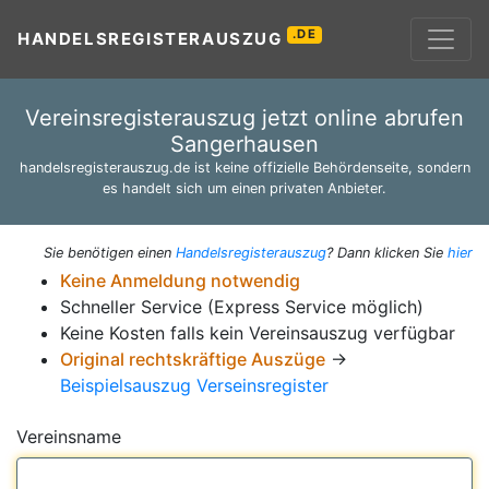
.DE
HANDELSREGISTERAUSZUG
Vereinsregisterauszug jetzt online abrufen
Sangerhausen
handelsregisterauszug.de ist keine offizielle Behördenseite, sondern
es handelt sich um einen privaten Anbieter.
Sie benötigen einen
Handelsregisterauszug
? Dann klicken Sie
hier
Keine Anmeldung notwendig
Schneller Service (Express Service möglich)
Keine Kosten falls kein Vereinsauszug verfügbar
Original rechtskräftige Auszüge
→
Beispielsauszug Verseinsregister
Vereinsname