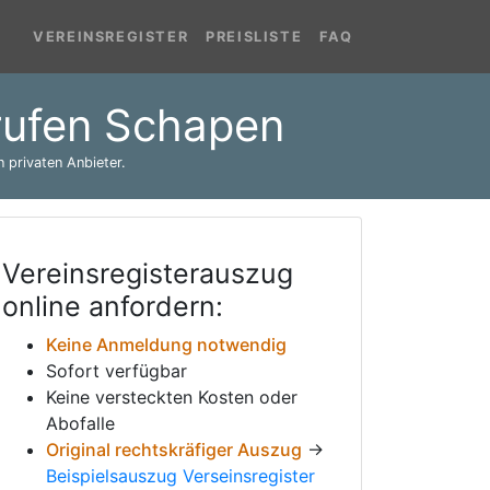
VEREINSREGISTER
PREISLISTE
FAQ
brufen Schapen
 privaten Anbieter.
Vereinsregisterauszug
online anfordern:
Keine Anmeldung notwendig
Sofort verfügbar
Keine versteckten Kosten oder
Abofalle
Original rechtskräfiger Auszug
→
Beispielsauszug Verseinsregister