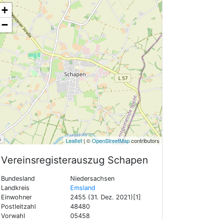
+
−
Leaflet
| ©
OpenStreetMap
contributors
Vereinsregisterauszug
Schapen
Bundesland
Niedersachsen
Landkreis
Emsland
Einwohner
2455 (31. Dez. 2021)[1]
Postleitzahl
48480
Vorwahl
05458