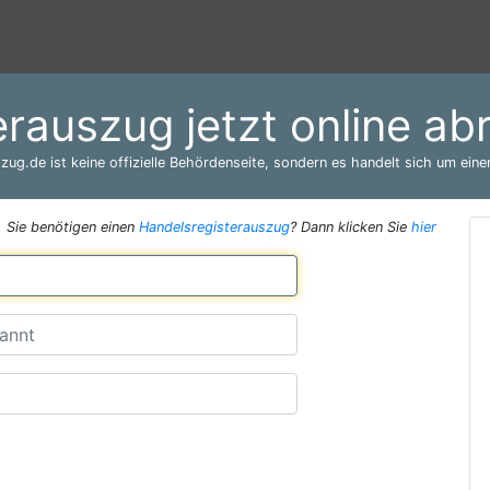
erauszug jetzt online a
zug.de ist keine offizielle Behördenseite, sondern es handelt sich um einen
Sie benötigen einen
Handelsregisterauszug
? Dann klicken Sie
hier