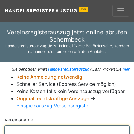
.DE
HANDELSREGISTERAUSZUG
Vereinsregisterauszug jetzt online abrufen
Schermbeck
handelsregisterauszug.de ist keine offizielle Behördenseite, sondern
es handelt sich um einen privaten Anbieter.
Sie benötigen einen
Handelsregisterauszug
? Dann klicken Sie
hier
Keine Anmeldung notwendig
Schneller Service (Express Service möglich)
Keine Kosten falls kein Vereinsauszug verfügbar
Original rechtskräftige Auszüge
→
Beispielsauszug Verseinsregister
Vereinsname