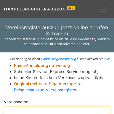
.DE
HANDELSREGISTERAUSZUG
Vereinsregisterauszug jetzt online abrufen
Schwelm
handelsregisterauszug.de ist keine offizielle Behördenseite, sondern
es handelt sich um einen privaten Anbieter.
Sie benötigen einen
Handelsregisterauszug
? Dann klicken Sie
hier
Keine Anmeldung notwendig
Schneller Service (Express Service möglich)
Keine Kosten falls kein Vereinsauszug verfügbar
Original rechtskräftige Auszüge
→
Beispielsauszug Verseinsregister
Vereinsname