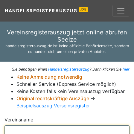
.DE
HANDELSREGISTERAUSZUG
Vereinsregisterauszug jetzt online abrufen
Seelze
handelsregisterauszug.de ist keine offizielle Behördenseite, sondern
es handelt sich um einen privaten Anbieter.
Sie benötigen einen
Handelsregisterauszug
? Dann klicken Sie
hier
Keine Anmeldung notwendig
Schneller Service (Express Service möglich)
Keine Kosten falls kein Vereinsauszug verfügbar
Original rechtskräftige Auszüge
→
Beispielsauszug Verseinsregister
Vereinsname