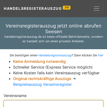
.DE
HANDELSREGISTERAUSZUG
Vereinsregisterauszug jetzt online abrufen
Seesen
handelsregisterauszug.de ist keine offizielle Behördenseite, sondern
es handelt sich um einen privaten Anbieter.
Sie benötigen einen
Handelsregisterauszug
? Dann klicken Sie
hier
Keine Anmeldung notwendig
Schneller Service (Express Service möglich)
Keine Kosten falls kein Vereinsauszug verfügbar
Original rechtskräftige Auszüge
→
Beispielsauszug Verseinsregister
Vereinsname