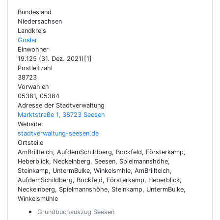
Bundesland
Niedersachsen
Landkreis
Goslar
Einwohner
19.125 (31. Dez. 2021)[1]
Postleitzahl
38723
Vorwahlen
05381, 05384
Adresse der Stadtverwaltung
Marktstraße 1, 38723 Seesen
Website
stadtverwaltung-seesen.de
Ortsteile
AmBrillteich, AufdemSchildberg, Bockfeld, Försterkamp,
Heberblick, Neckelnberg, Seesen, Spielmannshöhe,
Steinkamp, UntermBulke, Winkelsmhle, AmBrillteich,
AufdemSchildberg, Bockfeld, Försterkamp, Heberblick,
Neckelnberg, Spielmannshöhe, Steinkamp, UntermBulke,
Winkelsmühle
Grundbuchauszug Seesen