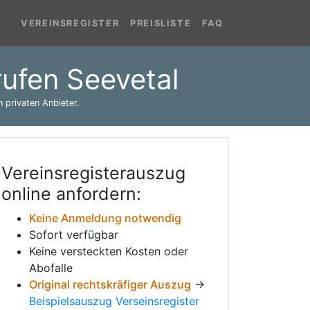
VEREINSREGISTER
PREISLISTE
FAQ
rufen Seevetal
 privaten Anbieter.
Vereinsregisterauszug
online anfordern:
Keine Anmeldung notwendig
Sofort verfügbar
Keine versteckten Kosten oder
Abofalle
Original rechtskräfiger Auszug
→
Beispielsauszug Verseinsregister