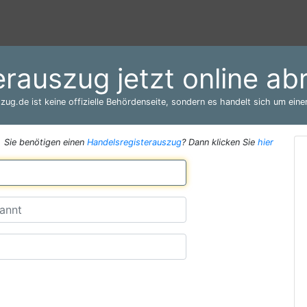
erauszug jetzt online ab
zug.de ist keine offizielle Behördenseite, sondern es handelt sich um einen
Sie benötigen einen
Handelsregisterauszug
? Dann klicken Sie
hier