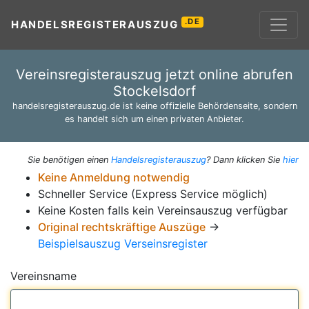
.DE
HANDELSREGISTERAUSZUG
Vereinsregisterauszug jetzt online abrufen
Stockelsdorf
handelsregisterauszug.de ist keine offizielle Behördenseite, sondern
es handelt sich um einen privaten Anbieter.
Sie benötigen einen
Handelsregisterauszug
? Dann klicken Sie
hier
Keine Anmeldung notwendig
Schneller Service (Express Service möglich)
Keine Kosten falls kein Vereinsauszug verfügbar
Original rechtskräftige Auszüge
→
Beispielsauszug Verseinsregister
Vereinsname